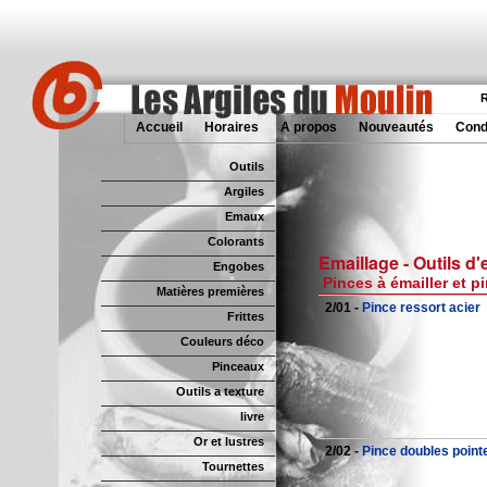
R
Accueil
Horaires
A propos
Nouveautés
Cond
Outils
Argiles
Emaux
Colorants
Emaillage - Outils d'
Engobes
Pinces à émailler et p
Matières premières
2/01 -
Pince ressort acier
Frittes
Couleurs déco
Pinceaux
Outils a texture
livre
Or et lustres
2/02 -
Pince doubles point
Tournettes