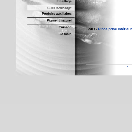
Emaillage
Outils d'emaillage
Produits auxiliaires
Pigment naturel
Cuisson
2/03 -
Pince prise intérieu
2e main
Raku boule GM -
Pince à 
pince pour boule 
Longueur totale 
Raku GM -
Pince à Raku 
Pinces très légère 
cela permet de ne