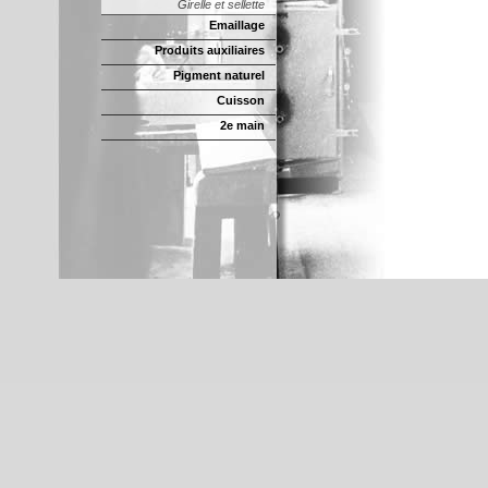
Girelle et sellette
Emaillage
Produits auxiliaires
Pigment naturel
Cuisson
2e main