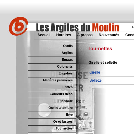
R
Accueil
Horaires
A propos
Nouveautés
Cond
Outils
Tournettes
Argiles
Emaux
Girelle et sellette
Colorants
Girelle
Engobes
Matières premières
Sellette
Frittes
Couleurs déco
Pinceaux
Outils a texture
livre
Or et lustres
Tournettes