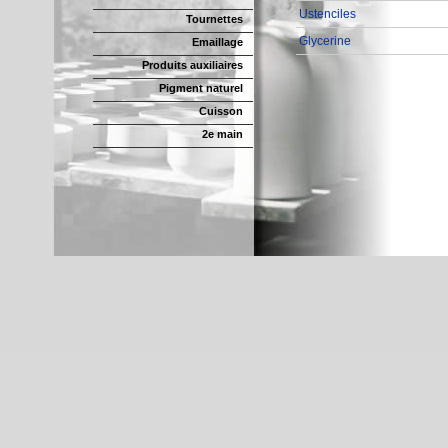
Ustenciles
Tournettes
Glycerine
Emaillage
Produits auxiliaires
Pigment naturel
Cuisson
2e main