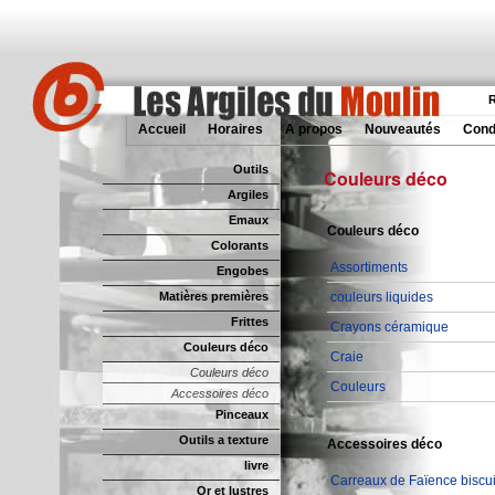
R
Accueil
Horaires
A propos
Nouveautés
Cond
Outils
Couleurs déco
Argiles
Emaux
Couleurs déco
Colorants
Assortiments
Engobes
Matières premières
couleurs liquides
Frittes
Crayons céramique
Couleurs déco
Craie
Couleurs déco
Couleurs
Accessoires déco
Pinceaux
Outils a texture
Accessoires déco
livre
Carreaux de Faïence biscui
Or et lustres