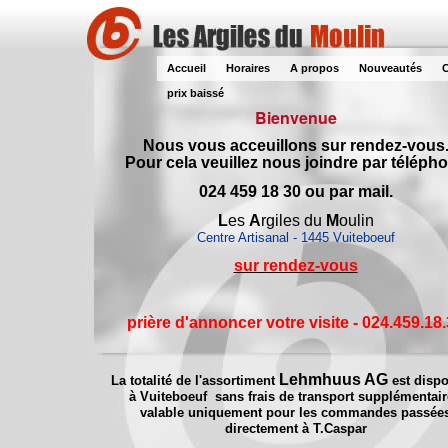
Accueil
Horaires
A propos
Nouveautés
C
prix baissé
Bienvenue
Nous vous acceuillons sur rendez-vous
Pour cela veuillez nous joindre par téléph
024 459 18 30 ou par mail.
L
es
A
rgiles du
M
oulin
Centre Artisanal - 1445 Vuiteboeuf
sur rendez-vous
prière d'annoncer votre visite - 024.459.18
Lehmhuus AG
La totalité de l'assortiment
est dispo
à Vuiteboeuf sans frais de transport supplémentair
valable uniquement pour les commandes passée
directement à T.Caspar