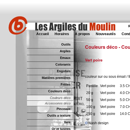
R
Accueil
Horaires
A propos
Nouveautés
Cond
Outils
Couleurs déco - Cou
Argiles
Emaux
Vert poire
Colorants
Engobes
couleur sur ou sous émail /
Matières premières
Frittes
Pastille
Vert poire
3.5 C
Couleurs déco
20 g
Vert poire
4.0 C
Couleurs déco
50 g
Vert poire
5.0 C
Accessoires déco
100 g
Vert poire
7.0 C
Pinceaux
250 g
Vert poire
14.0 
Outils a texture
livre
©
Nash design
Or et lustres