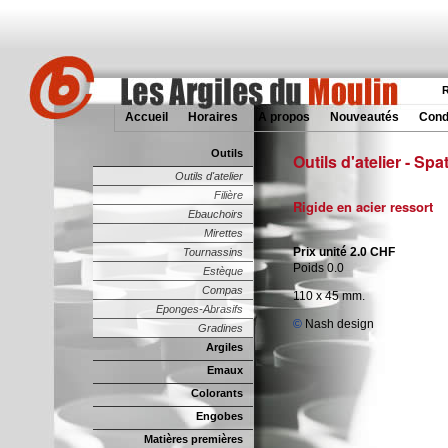
R
Accueil
Horaires
A propos
Nouveautés
Cond
Outils
Outils d'atelier - Spa
Outils d'atelier
Filière
Rigide en acier ressort
Ebauchoirs
Mirettes
Prix unité 2.0 CHF
Tournassins
Poids 0.0
Estèque
Compas
110 x 45 mm.
Eponges-Abrasifs
©
Nash design
Gradines
Argiles
Emaux
Colorants
Engobes
Matières premières