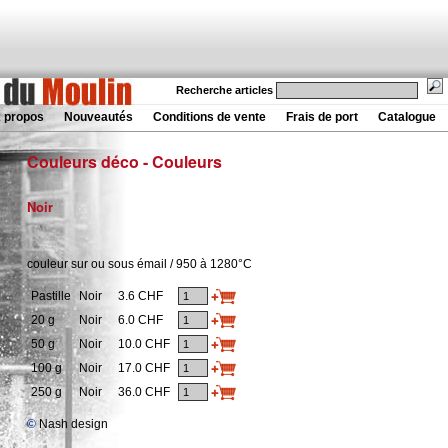
Recherche articles
 propos
Nouveautés
Conditions de vente
Frais de port
Catalogue
Couleurs déco - Couleurs
Noir
couleur sur ou sous émail / 950 à 1280°C
Pastille
Noir
3.6 CHF
20 g
Noir
6.0 CHF
50 g
Noir
10.0 CHF
100 g
Noir
17.0 CHF
250 g
Noir
36.0 CHF
©
Nash design