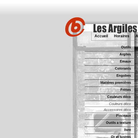
Accueil
Horaires
A
Outils
Argiles
Emaux
Colorants
Engobes
Matières premières
Frittes
Couleurs déco
Couleurs déco
Accessoires déco
Pinceaux
Outils a texture
livre
Or et lustres