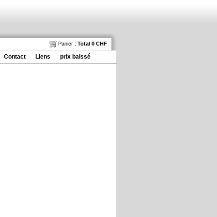
Panier :
Total 0 CHF
Contact
Liens
prix baissé