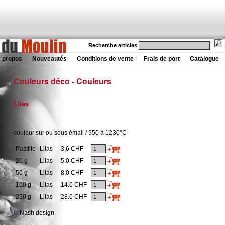
Recherche articles
 propos
Nouveautés
Conditions de vente
Frais de port
Catalogue
Couleurs déco - Couleurs
Lilas
couleur sur ou sous émail / 950 à 1230°C
Pastille
Lilas
3.6 CHF
20 g
Lilas
5.0 CHF
50 g
Lilas
8.0 CHF
100 g
Lilas
14.0 CHF
250 g
Lilas
28.0 CHF
©
Nash design