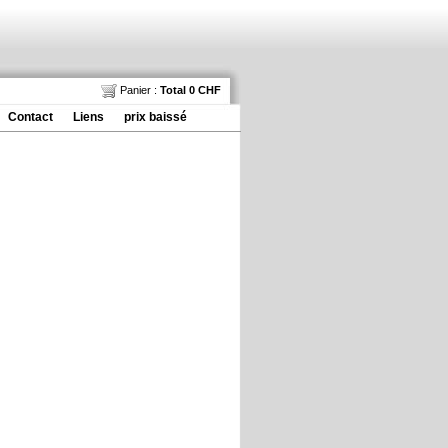
Panier :
Total 0 CHF
Contact
Liens
prix baissé