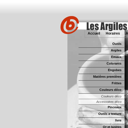
Accueil
Horaires
A
Outils
Argiles
Emaux
Colorants
Engobes
Matières premières
Frittes
Couleurs déco
Couleurs déco
Accessoires déco
Pinceaux
Outils a texture
livre
Or et lustres