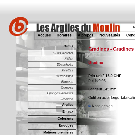
R
Accueil
Horaires
A propos
Nouveautés
Cond
Outils
Gradines - Gradines
Outils d'atelier
Filière
Gradine
Ebauchoirs
Mirettes
Prix unité 16.0 CHF
Tournassins
Poids 0.03
Estèque
Compas
Longeur 145 mm.
Eponges-Abrasifs
Outil en acier forgé, fabricat
Gradines
Argiles
©
Nash design
Emaux
Colorants
Engobes
Matières premières