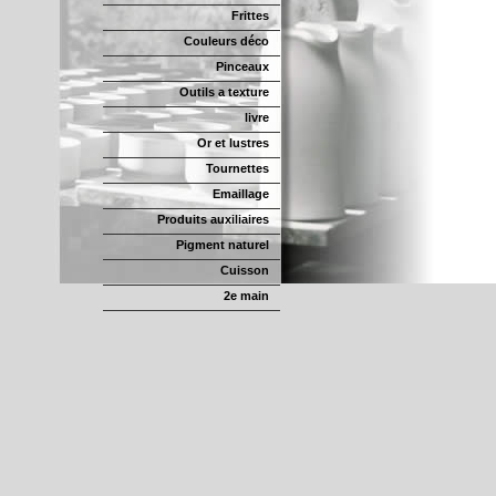
Frittes
Couleurs déco
Pinceaux
Outils a texture
livre
Or et lustres
Tournettes
Emaillage
Produits auxiliaires
Pigment naturel
Cuisson
2e main