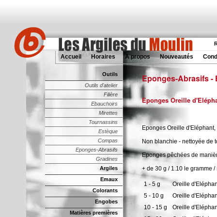
R
Accueil
Horaires
A propos
Nouveautés
Cond
Outils
Eponges-Abrasifs -
Outils d'atelier
Filière
Eponges Oreille d'Eléph
Ebauchoirs
Mirettes
Tournassins
Eponges Oreille d'Eléphant, 
Estèque
Compas
Non blanchie - nettoyée de t
Eponges-Abrasifs
Eponges pêchées de manière
Gradines
Argiles
+ de 30 g / 1.10 le gramme 
Emaux
1 - 5 g
Oreille d'Eléphan
Colorants
5 - 10 g
Oreille d'Eléphan
Engobes
10 - 15 g
Oreille d'Eléphan
Matières premières