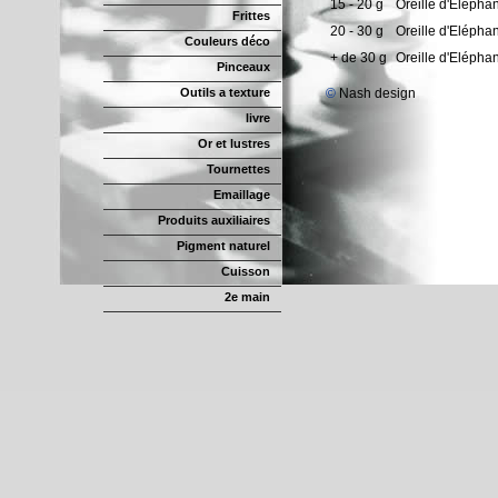
15 - 20 g
Oreille d'Eléphan
Frittes
20 - 30 g
Oreille d'Eléphan
Couleurs déco
+ de 30 g
Oreille d'Eléphan
Pinceaux
Outils a texture
©
Nash design
livre
Or et lustres
Tournettes
Emaillage
Produits auxiliaires
Pigment naturel
Cuisson
2e main