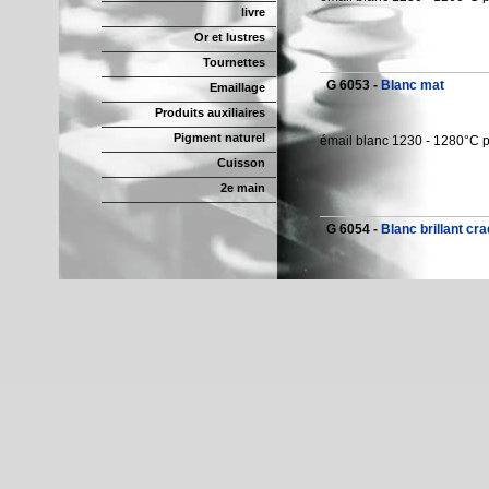
livre
Or et lustres
Tournettes
G 6053 -
Blanc mat
Emaillage
Produits auxiliaires
Pigment naturel
émail blanc 1230 - 1280°C p
Cuisson
2e main
G 6054 -
Blanc brillant cra
émail blanc brillant craque
colorants.
après cuisson, faire ressorti
G 650 -
Blanc brillant
émail blanc 11800 - 1250°C 