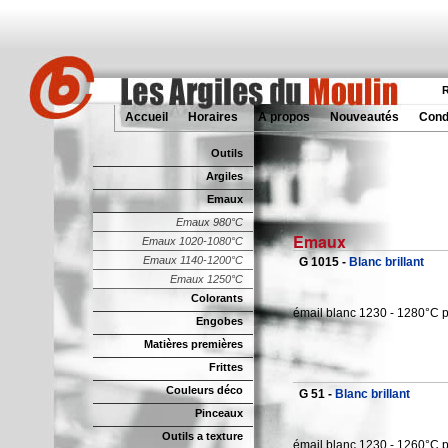
R
Accueil
Horaires
A propos
Nouveautés
Cond
Outils
Argiles
Emaux
Emaux 980°C
Emaux
Emaux 1020-1080°C
Emaux 1140-1200°C
G 1015 -
Blanc brillant
Emaux 1250°C
Colorants
émail blanc 1230 - 1280°C p
Engobes
Matières premières
Frittes
Couleurs déco
G 51 -
Blanc brillant
Pinceaux
Outils a texture
émail blanc 1230 - 1260°C p